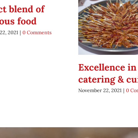
ct blend of
ious food
22, 2021
|
0 Comments
Excellence in
catering & cu
November 22, 2021
|
0 Co