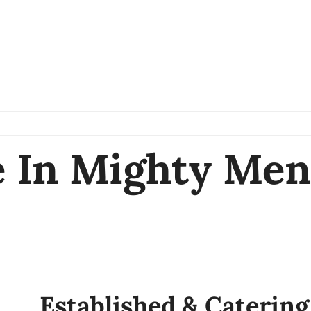
e In Mighty Me
Established & Catering