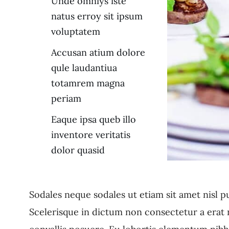
Unde omniys iste
natus erroy sit ipsum
voluptatem
Accusan atium dolore
qule laudantiua
totamrem magna
periam
Eaque ipsa queb illo
inventore veritatis
dolor quasid
Sodales neque sodales ut etiam sit amet nisl 
Scelerisque in dictum non consectetur a erat